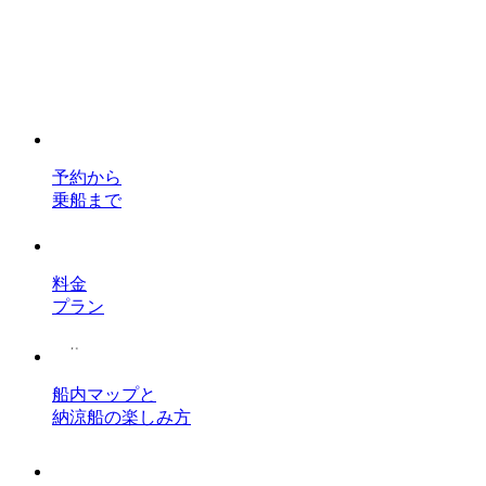
予約から
乗船まで
料金
プラン
船内マップと
納涼船の楽しみ方