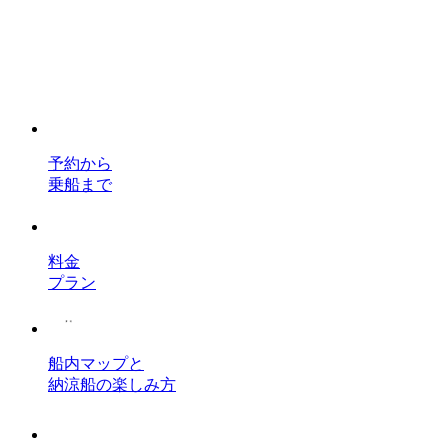
予約から
乗船まで
料金
プラン
船内マップと
納涼船の楽しみ方