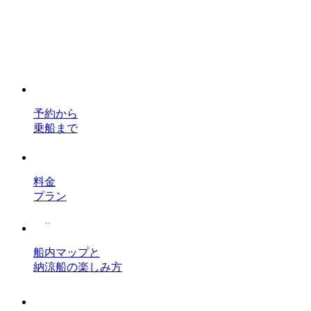
予約から
乗船まで
料金
プラン
船内マップと
納涼船の楽しみ方